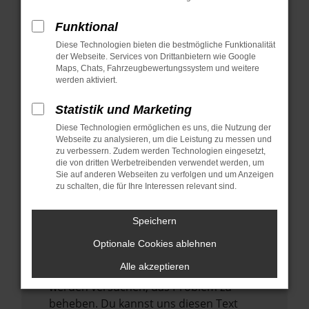
verhindern. Funktioniert die Seite in einem
anderen Browser oder in einem privaten
Funktional
Fenster?
Diese Technologien bieten die bestmögliche Funktionalität
der Webseite. Services von Drittanbietern wie Google
Starte dein Gerät neu.
Maps, Chats, Fahrzeugbewertungssystem und weitere
Das kann manchmal helfen,
werden aktiviert.
vorübergehende Probleme zu beheben.
Statistik und Marketing
Stelle sicher, dass dein Browser und dein
Diese Technologien ermöglichen es uns, die Nutzung der
Betriebssystem auf dem neuesten Stand
Webseite zu analysieren, um die Leistung zu messen und
sind.
zu verbessern. Zudem werden Technologien eingesetzt,
Veraltete Software birgt nicht nur ein
die von dritten Werbetreibenden verwendet werden, um
Sie auf anderen Webseiten zu verfolgen und um Anzeigen
Sicherheitsrisiko, sondern kann auch dazu
zu schalten, die für Ihre Interessen relevant sind.
führen, dass bestimmte Funktionen nicht
mehr unterstützt werden.
Speichern
Wende dich an den Webseitenbetreiber.
Optionale Cookies ablehnen
Wenn du alle oben genannten Schritte
Alle akzeptieren
versucht hast, kontaktiere uns bitte. Wir
werden versuchen, das Problem zu
beheben. Du kannst uns diesen Text