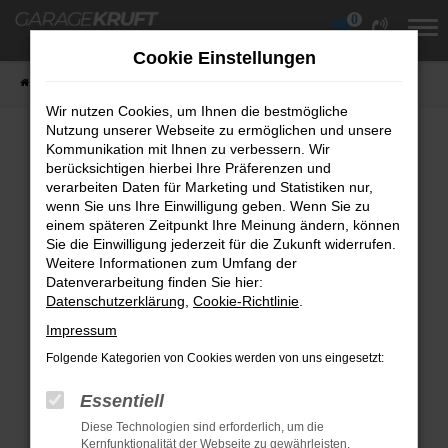
0
Zum
Hauptinhalt
Cookie Einstellungen
springen
Startseite
Fahrzeuge
Fahrzeugübersicht
Wir nutzen Cookies, um Ihnen die bestmögliche
Nutzung unserer Webseite zu ermöglichen und unsere
Kommunikation mit Ihnen zu verbessern. Wir
berücksichtigen hierbei Ihre Präferenzen und
Fehler: Network Error
verarbeiten Daten für Marketing und Statistiken nur,
wenn Sie uns Ihre Einwilligung geben. Wenn Sie zu
Beim Laden ist ein Fehler aufgetreten.
einem späteren Zeitpunkt Ihre Meinung ändern, können
Hier sind ein paar Tipps, die dir helfen können:
Sie die Einwilligung jederzeit für die Zukunft widerrufen.
Weitere Informationen zum Umfang der
Überprüfe deine Firewall und deine
Datenverarbeitung finden Sie hier:
Datenschutzerklärung
Internetverbindung.
,
Cookie-Richtlinie
.
Laden andere Webseiten, zum Beispiel
Impressum
deine Suchmaschine?
Folgende Kategorien von Cookies werden von uns eingesetzt:
Prüfe deine Browsererweiterungen.
Essentiell
Manche Erweiterungen, wie Werbeblocker,
Diese Technologien sind erforderlich, um die
können das Laden bestimmter Seiten
Kernfunktionalität der Webseite zu gewährleisten.