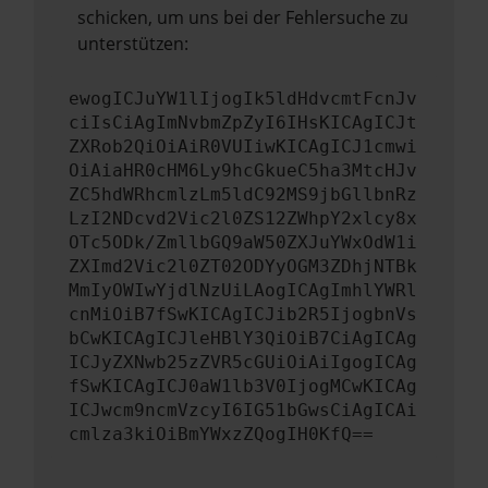
schicken, um uns bei der Fehlersuche zu
unterstützen:
ewogICJuYW1lIjogIk5ldHdvcmtFcnJv
ciIsCiAgImNvbmZpZyI6IHsKICAgICJt
ZXRob2QiOiAiR0VUIiwKICAgICJ1cmwi
OiAiaHR0cHM6Ly9hcGkueC5ha3MtcHJv
ZC5hdWRhcmlzLm5ldC92MS9jbGllbnRz
LzI2NDcvd2Vic2l0ZS12ZWhpY2xlcy8x
OTc5ODk/ZmllbGQ9aW50ZXJuYWxOdW1i
ZXImd2Vic2l0ZT02ODYyOGM3ZDhjNTBk
MmIyOWIwYjdlNzUiLAogICAgImhlYWRl
cnMiOiB7fSwKICAgICJib2R5IjogbnVs
bCwKICAgICJleHBlY3QiOiB7CiAgICAg
ICJyZXNwb25zZVR5cGUiOiAiIgogICAg
fSwKICAgICJ0aW1lb3V0IjogMCwKICAg
ICJwcm9ncmVzcyI6IG51bGwsCiAgICAi
cmlza3kiOiBmYWxzZQogIH0KfQ==