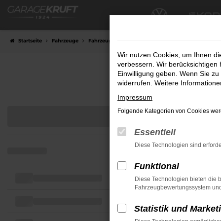
Zum
Hauptinhalt
springen
Startseite
Fahrzeuge
Fahrzeugübersicht
Wir nutzen Cookies, um Ihnen d
verbessern. Wir berücksichtigen 
Einwilligung geben. Wenn Sie zu 
widerrufen. Weitere Information
Impressum
Folgende Kategorien von Cookies werd
Essentiell
Diese Technologien sind erforde
Funktional
Diese Technologien bieten die b
Fahrzeugbewertungssystem und w
Statistik und Market