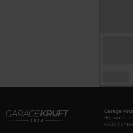
Garage Kru
96, route 
6450 Echte