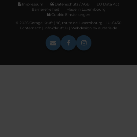
Impressum
Datenschutz / AGB
EU Data Act
Barrierefreiheit
Made in Luxembourg
Cookie Einstellungen
© 2026 Garage Kruft | 96, route de Luxembourg | LU-6450
Echternach | info@kruft.lu |
Webdesign by audaris.de