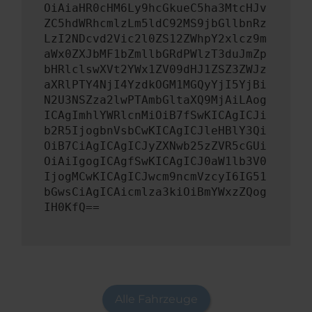
OiAiaHR0cHM6Ly9hcGkueC5ha3MtcHJv
ZC5hdWRhcmlzLm5ldC92MS9jbGllbnRz
LzI2NDcvd2Vic2l0ZS12ZWhpY2xlcz9m
aWx0ZXJbMF1bZmllbGRdPWlzT3duJmZp
bHRlclswXVt2YWx1ZV09dHJ1ZSZ3ZWJz
aXRlPTY4NjI4YzdkOGM1MGQyYjI5YjBi
N2U3NSZza2lwPTAmbGltaXQ9MjAiLAog
ICAgImhlYWRlcnMiOiB7fSwKICAgICJi
b2R5IjogbnVsbCwKICAgICJleHBlY3Qi
OiB7CiAgICAgICJyZXNwb25zZVR5cGUi
OiAiIgogICAgfSwKICAgICJ0aW1lb3V0
IjogMCwKICAgICJwcm9ncmVzcyI6IG51
bGwsCiAgICAicmlza3kiOiBmYWxzZQog
IH0KfQ==
Alle Fahrzeuge