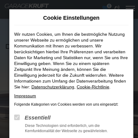
0
Zum
Hauptinhalt
Cookie Einstellungen
springen
Der VW T Roc.
Wir nutzen Cookies, um Ihnen die bestmögliche Nutzung
unserer Webseite zu ermöglichen und unsere
Die neu entwickelte zweite Generation
Kommunikation mit Ihnen zu verbessern. Wir
berücksichtigen hierbei Ihre Präferenzen und verarbeiten
des Bestsellers
Daten für Marketing und Statistiken nur, wenn Sie uns Ihre
Einwilligung geben. Wenn Sie zu einem späteren
Zeitpunkt Ihre Meinung ändern, können Sie die
Angebote ansehen
Einwilligung jederzeit für die Zukunft widerrufen. Weitere
Informationen zum Umfang der Datenverarbeitung finden
Sie hier:
Datenschutzerklärung
,
Cookie-Richtlinie
.
Impressum
Folgende Kategorien von Cookies werden von uns eingesetzt:
Essentiell
Diese Technologien sind erforderlich, um die
Kernfunktionalität der Webseite zu gewährleisten.