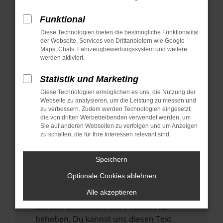
verhindern. Funktioniert die Seite in einem
anderen Browser oder in einem privaten
Funktional
Fenster?
Diese Technologien bieten die bestmögliche Funktionalität
der Webseite. Services von Drittanbietern wie Google
Starte dein Gerät neu.
Maps, Chats, Fahrzeugbewertungssystem und weitere
Das kann manchmal helfen,
werden aktiviert.
vorübergehende Probleme zu beheben.
Statistik und Marketing
Stelle sicher, dass dein Browser und dein
Diese Technologien ermöglichen es uns, die Nutzung der
Betriebssystem auf dem neuesten Stand
Webseite zu analysieren, um die Leistung zu messen und
sind.
zu verbessern. Zudem werden Technologien eingesetzt,
Veraltete Software birgt nicht nur ein
die von dritten Werbetreibenden verwendet werden, um
Sie auf anderen Webseiten zu verfolgen und um Anzeigen
Sicherheitsrisiko, sondern kann auch dazu
zu schalten, die für Ihre Interessen relevant sind.
führen, dass bestimmte Funktionen nicht
mehr unterstützt werden.
Speichern
Wende dich an den Webseitenbetreiber.
Optionale Cookies ablehnen
Wenn du alle oben genannten Schritte
Alle akzeptieren
versucht hast, kontaktiere uns bitte. Wir
werden versuchen, das Problem zu
beheben. Du kannst uns diesen Text