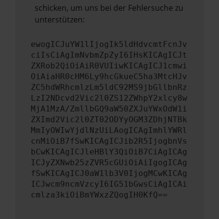
schicken, um uns bei der Fehlersuche zu
unterstützen:
ewogICJuYW1lIjogIk5ldHdvcmtFcnJv
ciIsCiAgImNvbmZpZyI6IHsKICAgICJt
ZXRob2QiOiAiR0VUIiwKICAgICJ1cmwi
OiAiaHR0cHM6Ly9hcGkueC5ha3MtcHJv
ZC5hdWRhcmlzLm5ldC92MS9jbGllbnRz
LzI2NDcvd2Vic2l0ZS12ZWhpY2xlcy8w
MjA1MzA/ZmllbGQ9aW50ZXJuYWxOdW1i
ZXImd2Vic2l0ZT02ODYyOGM3ZDhjNTBk
MmIyOWIwYjdlNzUiLAogICAgImhlYWRl
cnMiOiB7fSwKICAgICJib2R5IjogbnVs
bCwKICAgICJleHBlY3QiOiB7CiAgICAg
ICJyZXNwb25zZVR5cGUiOiAiIgogICAg
fSwKICAgICJ0aW1lb3V0IjogMCwKICAg
ICJwcm9ncmVzcyI6IG51bGwsCiAgICAi
cmlza3kiOiBmYWxzZQogIH0KfQ==