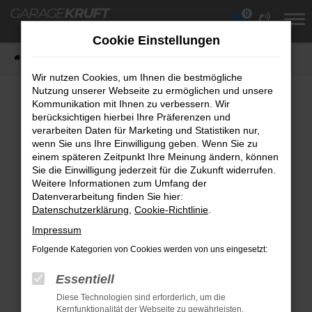
0
Zum
Hauptinhalt
Cookie Einstellungen
springen
Startseite
Fahrzeuge
Fahrzeugübersicht
Wir nutzen Cookies, um Ihnen die bestmögliche
Nutzung unserer Webseite zu ermöglichen und unsere
Kommunikation mit Ihnen zu verbessern. Wir
berücksichtigen hierbei Ihre Präferenzen und
Fehler: Network Error
verarbeiten Daten für Marketing und Statistiken nur,
wenn Sie uns Ihre Einwilligung geben. Wenn Sie zu
Beim Laden ist ein Fehler aufgetreten.
einem späteren Zeitpunkt Ihre Meinung ändern, können
Hier sind ein paar Tipps, die dir helfen können:
Sie die Einwilligung jederzeit für die Zukunft widerrufen.
Weitere Informationen zum Umfang der
Überprüfe deine Firewall und deine
Datenverarbeitung finden Sie hier:
Datenschutzerklärung
Internetverbindung.
,
Cookie-Richtlinie
.
Laden andere Webseiten, zum Beispiel
Impressum
deine Suchmaschine?
Folgende Kategorien von Cookies werden von uns eingesetzt:
Prüfe deine Browsererweiterungen.
Essentiell
Manche Erweiterungen, wie Werbeblocker,
Diese Technologien sind erforderlich, um die
können das Laden bestimmter Seiten
Kernfunktionalität der Webseite zu gewährleisten.