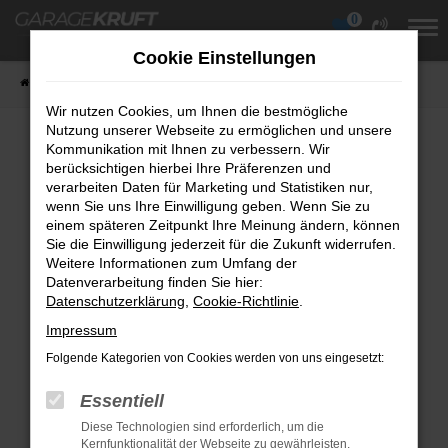
0
Zum
Hauptinhalt
Cookie Einstellungen
springen
Startseite
Fahrzeuge
Fahrzeugübersicht
Wir nutzen Cookies, um Ihnen die bestmögliche
Nutzung unserer Webseite zu ermöglichen und unsere
Kommunikation mit Ihnen zu verbessern. Wir
berücksichtigen hierbei Ihre Präferenzen und
Fehler: Network Error
verarbeiten Daten für Marketing und Statistiken nur,
wenn Sie uns Ihre Einwilligung geben. Wenn Sie zu
Beim Laden ist ein Fehler aufgetreten.
einem späteren Zeitpunkt Ihre Meinung ändern, können
Hier sind ein paar Tipps, die dir helfen können:
Sie die Einwilligung jederzeit für die Zukunft widerrufen.
Weitere Informationen zum Umfang der
Überprüfe deine Firewall und deine
Datenverarbeitung finden Sie hier:
Datenschutzerklärung
Internetverbindung.
,
Cookie-Richtlinie
.
Laden andere Webseiten, zum Beispiel
Impressum
deine Suchmaschine?
Folgende Kategorien von Cookies werden von uns eingesetzt:
Prüfe deine Browsererweiterungen.
Essentiell
Manche Erweiterungen, wie Werbeblocker,
Diese Technologien sind erforderlich, um die
können das Laden bestimmter Seiten
Kernfunktionalität der Webseite zu gewährleisten.