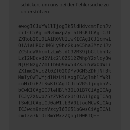
schicken, um uns bei der Fehlersuche zu
unterstützen:
ewogICJuYW1lIjogIk5ldHdvcmtFcnJv
ciIsCiAgImNvbmZpZyI6IHsKICAgICJt
ZXRob2QiOiAiR0VUIiwKICAgICJ1cmwi
OiAiaHR0cHM6Ly9hcGkueC5ha3MtcHJv
ZC5hdWRhcmlzLm5ldC92MS9jbGllbnRz
LzI2NDcvd2Vic2l0ZS12ZWhpY2xlcy8w
NjQ4Nzg/ZmllbGQ9aW50ZXJuYWxOdW1i
ZXImd2Vic2l0ZT02ODYyOGM3ZDhjNTBk
MmIyOWIwYjdlNzUiLAogICAgImhlYWRl
cnMiOiB7fSwKICAgICJib2R5IjogbnVs
bCwKICAgICJleHBlY3QiOiB7CiAgICAg
ICJyZXNwb25zZVR5cGUiOiAiIgogICAg
fSwKICAgICJ0aW1lb3V0IjogMCwKICAg
ICJwcm9ncmVzcyI6IG51bGwsCiAgICAi
cmlza3kiOiBmYWxzZQogIH0KfQ==