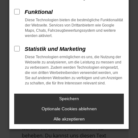
verhindern. Funktioniert die Seite in einem
anderen Browser oder in einem privaten
Funktional
Fenster?
Diese Technologien bieten die bestmögliche Funktionalität
der Webseite. Services von Drittanbietern wie Google
Starte dein Gerät neu.
Maps, Chats, Fahrzeugbewertungssystem und weitere
Das kann manchmal helfen,
werden aktiviert.
vorübergehende Probleme zu beheben.
Statistik und Marketing
Stelle sicher, dass dein Browser und dein
Diese Technologien ermöglichen es uns, die Nutzung der
Betriebssystem auf dem neuesten Stand
Webseite zu analysieren, um die Leistung zu messen und
sind.
zu verbessern. Zudem werden Technologien eingesetzt,
Veraltete Software birgt nicht nur ein
die von dritten Werbetreibenden verwendet werden, um
Sie auf anderen Webseiten zu verfolgen und um Anzeigen
Sicherheitsrisiko, sondern kann auch dazu
zu schalten, die für Ihre Interessen relevant sind.
führen, dass bestimmte Funktionen nicht
mehr unterstützt werden.
Speichern
Wende dich an den Webseitenbetreiber.
Optionale Cookies ablehnen
Wenn du alle oben genannten Schritte
Alle akzeptieren
versucht hast, kontaktiere uns bitte. Wir
werden versuchen, das Problem zu
beheben. Du kannst uns diesen Text