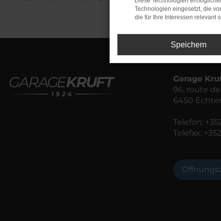
Diese Technologien ermöglichen
Technologien eingesetzt, die v
die für Ihre Interessen relevant s
Speichern
Garage Kru
96, route 
6450 Echte
Telefon:
+352
Telefax: +35
Öffnungs