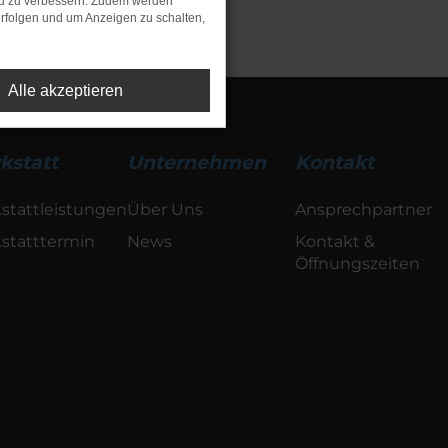
nd zu verbessern. Zudem werden
rfolgen und um Anzeigen zu schalten,
Alle akzeptieren
kstatt
Unternehmen
Kontakt
stattleistungen
Über Uns
Ansprechpartner
statttermin
News
Kontakt &
Öffnungszeiten