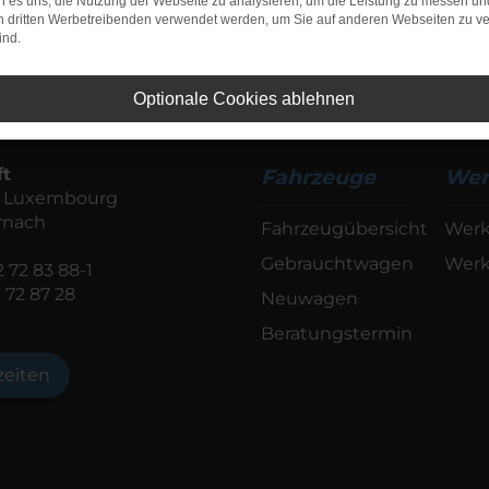
 es uns, die Nutzung der Webseite zu analysieren, um die Leistung zu messen u
on dritten Werbetreibenden verwendet werden, um Sie auf anderen Webseiten zu ve
ind.
Optionale Cookies ablehnen
ft
Fahrzeuge
Wer
de Luxembourg
rnach
Fahrzeugübersicht
Werk
Gebrauchtwagen
Werk
 72 83 88-1
2 72 87 28
Neuwagen
Beratungstermin
zeiten