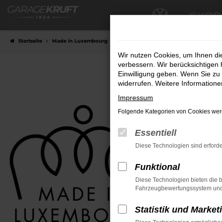
Zum
Hauptinhalt
springen
Startseite
Made in Luxembourg
Wir nutzen Cookies, um Ihnen d
verbessern. Wir berücksichtigen 
Einwilligung geben. Wenn Sie zu 
widerrufen. Weitere Information
Impressum
Folgende Kategorien von Cookies werd
Essentiell
Diese Technologien sind erforde
Funktional
Diese Technologien bieten die b
Fahrzeugbewertungssystem und w
Statistik und Market