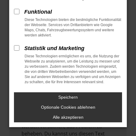
verhindern. Funktioniert die Seite in einem
anderen Browser oder in einem privaten
Funktional
Fenster?
Diese Technologien bieten die bestmögliche Funktionalität
der Webseite. Services von Drittanbietern wie Google
Starte dein Gerät neu.
Maps, Chats, Fahrzeugbewertungssystem und weitere
Das kann manchmal helfen,
werden aktiviert.
vorübergehende Probleme zu beheben.
Statistik und Marketing
Stelle sicher, dass dein Browser und dein
Diese Technologien ermöglichen es uns, die Nutzung der
Betriebssystem auf dem neuesten Stand
Webseite zu analysieren, um die Leistung zu messen und
sind.
zu verbessern. Zudem werden Technologien eingesetzt,
Veraltete Software birgt nicht nur ein
die von dritten Werbetreibenden verwendet werden, um
Sie auf anderen Webseiten zu verfolgen und um Anzeigen
Sicherheitsrisiko, sondern kann auch dazu
zu schalten, die für Ihre Interessen relevant sind.
führen, dass bestimmte Funktionen nicht
mehr unterstützt werden.
Speichern
Wende dich an den Webseitenbetreiber.
Optionale Cookies ablehnen
Wenn du alle oben genannten Schritte
Alle akzeptieren
versucht hast, kontaktiere uns bitte. Wir
werden versuchen, das Problem zu
beheben. Du kannst uns diesen Text