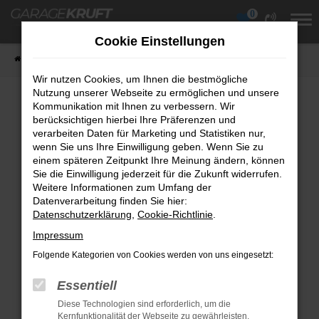
0
Zum
Hauptinhalt
Cookie Einstellungen
springen
Startseite
Fahrzeuge
Fahrzeugübersicht
Wir nutzen Cookies, um Ihnen die bestmögliche
Nutzung unserer Webseite zu ermöglichen und unsere
Kommunikation mit Ihnen zu verbessern. Wir
berücksichtigen hierbei Ihre Präferenzen und
Fehler: Network Error
verarbeiten Daten für Marketing und Statistiken nur,
wenn Sie uns Ihre Einwilligung geben. Wenn Sie zu
Beim Laden ist ein Fehler aufgetreten.
einem späteren Zeitpunkt Ihre Meinung ändern, können
Hier sind ein paar Tipps, die dir helfen können:
Sie die Einwilligung jederzeit für die Zukunft widerrufen.
Weitere Informationen zum Umfang der
Überprüfe deine Firewall und deine
Datenverarbeitung finden Sie hier:
Datenschutzerklärung
Internetverbindung.
,
Cookie-Richtlinie
.
Laden andere Webseiten, zum Beispiel
Impressum
deine Suchmaschine?
Folgende Kategorien von Cookies werden von uns eingesetzt:
Prüfe deine Browsererweiterungen.
Essentiell
Manche Erweiterungen, wie Werbeblocker,
Diese Technologien sind erforderlich, um die
können das Laden bestimmter Seiten
Kernfunktionalität der Webseite zu gewährleisten.