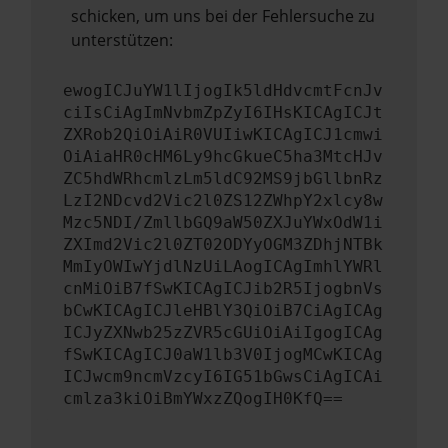
schicken, um uns bei der Fehlersuche zu
unterstützen:
ewogICJuYW1lIjogIk5ldHdvcmtFcnJv
ciIsCiAgImNvbmZpZyI6IHsKICAgICJt
ZXRob2QiOiAiR0VUIiwKICAgICJ1cmwi
OiAiaHR0cHM6Ly9hcGkueC5ha3MtcHJv
ZC5hdWRhcmlzLm5ldC92MS9jbGllbnRz
LzI2NDcvd2Vic2l0ZS12ZWhpY2xlcy8w
Mzc5NDI/ZmllbGQ9aW50ZXJuYWxOdW1i
ZXImd2Vic2l0ZT02ODYyOGM3ZDhjNTBk
MmIyOWIwYjdlNzUiLAogICAgImhlYWRl
cnMiOiB7fSwKICAgICJib2R5IjogbnVs
bCwKICAgICJleHBlY3QiOiB7CiAgICAg
ICJyZXNwb25zZVR5cGUiOiAiIgogICAg
fSwKICAgICJ0aW1lb3V0IjogMCwKICAg
ICJwcm9ncmVzcyI6IG51bGwsCiAgICAi
cmlza3kiOiBmYWxzZQogIH0KfQ==