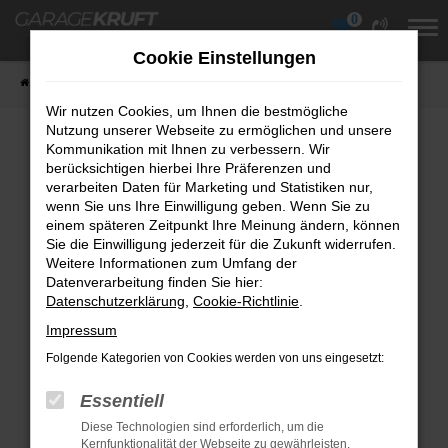
0
Zum
Hauptinhalt
Cookie Einstellungen
springen
Startseite
Fahrzeuge
Fahrzeugübersicht
Wir nutzen Cookies, um Ihnen die bestmögliche
Nutzung unserer Webseite zu ermöglichen und unsere
Kommunikation mit Ihnen zu verbessern. Wir
berücksichtigen hierbei Ihre Präferenzen und
Fehler: Network Error
verarbeiten Daten für Marketing und Statistiken nur,
wenn Sie uns Ihre Einwilligung geben. Wenn Sie zu
Beim Laden ist ein Fehler aufgetreten.
einem späteren Zeitpunkt Ihre Meinung ändern, können
Hier sind ein paar Tipps, die dir helfen können:
Sie die Einwilligung jederzeit für die Zukunft widerrufen.
Weitere Informationen zum Umfang der
Überprüfe deine Firewall und deine
Datenverarbeitung finden Sie hier:
Datenschutzerklärung
Internetverbindung.
,
Cookie-Richtlinie
.
Laden andere Webseiten, zum Beispiel
Impressum
deine Suchmaschine?
Folgende Kategorien von Cookies werden von uns eingesetzt:
Prüfe deine Browsererweiterungen.
Essentiell
Manche Erweiterungen, wie Werbeblocker,
Diese Technologien sind erforderlich, um die
können das Laden bestimmter Seiten
Kernfunktionalität der Webseite zu gewährleisten.