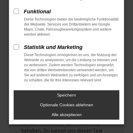
verhindern. Funktioniert die Seite in einem
anderen Browser oder in einem privaten
Funktional
Fenster?
Diese Technologien bieten die bestmögliche Funktionalität
der Webseite. Services von Drittanbietern wie Google
Starte dein Gerät neu.
Maps, Chats, Fahrzeugbewertungssystem und weitere
Das kann manchmal helfen,
werden aktiviert.
vorübergehende Probleme zu beheben.
Statistik und Marketing
Stelle sicher, dass dein Browser und dein
Diese Technologien ermöglichen es uns, die Nutzung der
Betriebssystem auf dem neuesten Stand
Webseite zu analysieren, um die Leistung zu messen und
sind.
zu verbessern. Zudem werden Technologien eingesetzt,
Veraltete Software birgt nicht nur ein
die von dritten Werbetreibenden verwendet werden, um
Sie auf anderen Webseiten zu verfolgen und um Anzeigen
Sicherheitsrisiko, sondern kann auch dazu
zu schalten, die für Ihre Interessen relevant sind.
führen, dass bestimmte Funktionen nicht
mehr unterstützt werden.
Speichern
Wende dich an den Webseitenbetreiber.
Optionale Cookies ablehnen
Wenn du alle oben genannten Schritte
Alle akzeptieren
versucht hast, kontaktiere uns bitte. Wir
werden versuchen, das Problem zu
beheben. Du kannst uns diesen Text