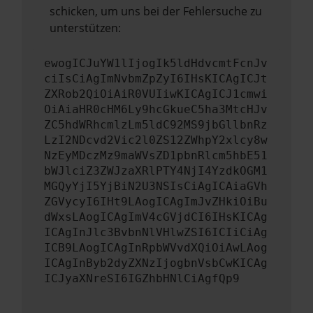
schicken, um uns bei der Fehlersuche zu
unterstützen:
ewogICJuYW1lIjogIk5ldHdvcmtFcnJv
ciIsCiAgImNvbmZpZyI6IHsKICAgICJt
ZXRob2QiOiAiR0VUIiwKICAgICJ1cmwi
OiAiaHR0cHM6Ly9hcGkueC5ha3MtcHJv
ZC5hdWRhcmlzLm5ldC92MS9jbGllbnRz
LzI2NDcvd2Vic2l0ZS12ZWhpY2xlcy8w
NzEyMDczMz9maWVsZD1pbnRlcm5hbE51
bWJlciZ3ZWJzaXRlPTY4NjI4YzdkOGM1
MGQyYjI5YjBiN2U3NSIsCiAgICAiaGVh
ZGVycyI6IHt9LAogICAgImJvZHkiOiBu
dWxsLAogICAgImV4cGVjdCI6IHsKICAg
ICAgInJlc3BvbnNlVHlwZSI6ICIiCiAg
ICB9LAogICAgInRpbWVvdXQiOiAwLAog
ICAgInByb2dyZXNzIjogbnVsbCwKICAg
ICJyaXNreSI6IGZhbHNlCiAgfQp9