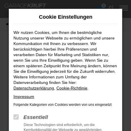
0
Zum
Hauptinhalt
Cookie Einstellungen
springen
Startseite
Fahrzeuge
Fahrzeugübersicht
Wir nutzen Cookies, um Ihnen die bestmögliche
Nutzung unserer Webseite zu ermöglichen und unsere
Kommunikation mit Ihnen zu verbessern. Wir
berücksichtigen hierbei Ihre Präferenzen und
Fehler: Network Error
verarbeiten Daten für Marketing und Statistiken nur,
wenn Sie uns Ihre Einwilligung geben. Wenn Sie zu
Beim Laden ist ein Fehler aufgetreten.
einem späteren Zeitpunkt Ihre Meinung ändern, können
Hier sind ein paar Tipps, die dir helfen können:
Sie die Einwilligung jederzeit für die Zukunft widerrufen.
Weitere Informationen zum Umfang der
Überprüfe deine Firewall und deine
Datenverarbeitung finden Sie hier:
Datenschutzerklärung
Internetverbindung.
,
Cookie-Richtlinie
.
Laden andere Webseiten, zum Beispiel
Impressum
deine Suchmaschine?
Folgende Kategorien von Cookies werden von uns eingesetzt:
Prüfe deine Browsererweiterungen.
Essentiell
Manche Erweiterungen, wie Werbeblocker,
Diese Technologien sind erforderlich, um die
können das Laden bestimmter Seiten
Kernfunktionalität der Webseite zu gewährleisten.