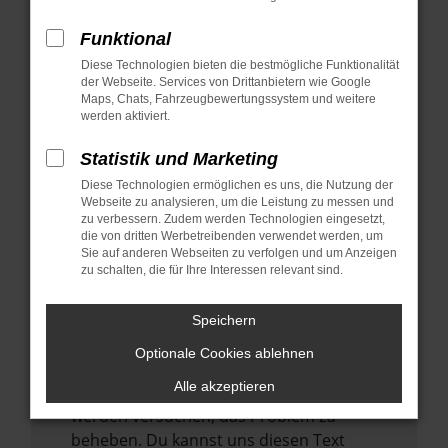
verhindern. Funktioniert die Seite in einem
anderen Browser oder in einem privaten
Funktional
Fenster?
Diese Technologien bieten die bestmögliche Funktionalität
der Webseite. Services von Drittanbietern wie Google
Starte dein Gerät neu.
Maps, Chats, Fahrzeugbewertungssystem und weitere
Das kann manchmal helfen,
werden aktiviert.
vorübergehende Probleme zu beheben.
Statistik und Marketing
Stelle sicher, dass dein Browser und dein
Diese Technologien ermöglichen es uns, die Nutzung der
Betriebssystem auf dem neuesten Stand
Webseite zu analysieren, um die Leistung zu messen und
sind.
zu verbessern. Zudem werden Technologien eingesetzt,
Veraltete Software birgt nicht nur ein
die von dritten Werbetreibenden verwendet werden, um
Sie auf anderen Webseiten zu verfolgen und um Anzeigen
Sicherheitsrisiko, sondern kann auch dazu
zu schalten, die für Ihre Interessen relevant sind.
führen, dass bestimmte Funktionen nicht
mehr unterstützt werden.
Speichern
Wende dich an den Webseitenbetreiber.
Optionale Cookies ablehnen
Wenn du alle oben genannten Schritte
Alle akzeptieren
versucht hast, kontaktiere uns bitte. Wir
werden versuchen, das Problem zu
beheben. Du kannst uns diesen Text