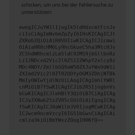
schicken, um uns bei der Fehlersuche zu
unterstützen:
ewogICJuYW1lIjogIk5ldHdvcmtFcnJv
ciIsCiAgImNvbmZpZyI6IHsKICAgICJt
ZXRob2QiOiAiR0VUIiwKICAgICJ1cmwi
OiAiaHR0cHM6Ly9hcGkueC5ha3MtcHJv
ZC5hdWRhcmlzLm5ldC92MS9jbGllbnRz
LzI2NDcvd2Vic2l0ZS12ZWhpY2xlcy8z
MDc4NDY/ZmllbGQ9aW50ZXJuYWxOdW1i
ZXImd2Vic2l0ZT02ODYyOGM3ZDhjNTBk
MmIyOWIwYjdlNzUiLAogICAgImhlYWRl
cnMiOiB7fSwKICAgICJib2R5IjogbnVs
bCwKICAgICJleHBlY3QiOiB7CiAgICAg
ICJyZXNwb25zZVR5cGUiOiAiIgogICAg
fSwKICAgICJ0aW1lb3V0IjogMCwKICAg
ICJwcm9ncmVzcyI6IG51bGwsCiAgICAi
cmlza3kiOiBmYWxzZQogIH0KfQ==