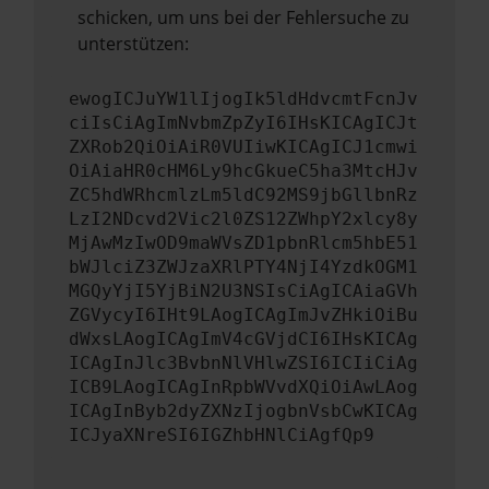
schicken, um uns bei der Fehlersuche zu
unterstützen:
ewogICJuYW1lIjogIk5ldHdvcmtFcnJv
ciIsCiAgImNvbmZpZyI6IHsKICAgICJt
ZXRob2QiOiAiR0VUIiwKICAgICJ1cmwi
OiAiaHR0cHM6Ly9hcGkueC5ha3MtcHJv
ZC5hdWRhcmlzLm5ldC92MS9jbGllbnRz
LzI2NDcvd2Vic2l0ZS12ZWhpY2xlcy8y
MjAwMzIwOD9maWVsZD1pbnRlcm5hbE51
bWJlciZ3ZWJzaXRlPTY4NjI4YzdkOGM1
MGQyYjI5YjBiN2U3NSIsCiAgICAiaGVh
ZGVycyI6IHt9LAogICAgImJvZHkiOiBu
dWxsLAogICAgImV4cGVjdCI6IHsKICAg
ICAgInJlc3BvbnNlVHlwZSI6ICIiCiAg
ICB9LAogICAgInRpbWVvdXQiOiAwLAog
ICAgInByb2dyZXNzIjogbnVsbCwKICAg
ICJyaXNreSI6IGZhbHNlCiAgfQp9