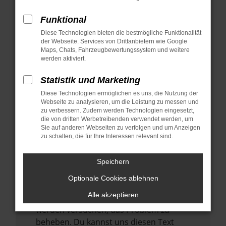
verhindern. Funktioniert die Seite in einem
anderen Browser oder in einem privaten
Funktional
Fenster?
Diese Technologien bieten die bestmögliche Funktionalität
der Webseite. Services von Drittanbietern wie Google
Starte dein Gerät neu.
Maps, Chats, Fahrzeugbewertungssystem und weitere
Das kann manchmal helfen,
werden aktiviert.
vorübergehende Probleme zu beheben.
Statistik und Marketing
Stelle sicher, dass dein Browser und dein
Diese Technologien ermöglichen es uns, die Nutzung der
Betriebssystem auf dem neuesten Stand
Webseite zu analysieren, um die Leistung zu messen und
sind.
zu verbessern. Zudem werden Technologien eingesetzt,
Veraltete Software birgt nicht nur ein
die von dritten Werbetreibenden verwendet werden, um
Sie auf anderen Webseiten zu verfolgen und um Anzeigen
Sicherheitsrisiko, sondern kann auch dazu
zu schalten, die für Ihre Interessen relevant sind.
führen, dass bestimmte Funktionen nicht
mehr unterstützt werden.
Speichern
Wende dich an den Webseitenbetreiber.
Optionale Cookies ablehnen
Wenn du alle oben genannten Schritte
Alle akzeptieren
versucht hast, kontaktiere uns bitte. Wir
werden versuchen, das Problem zu
beheben. Du kannst uns diesen Text