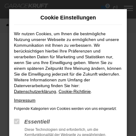
0
Zum
Hauptinhalt
Cookie Einstellungen
springen
Startseite
Fahrzeuge
Fahrzeugübersicht
Wir nutzen Cookies, um Ihnen die bestmögliche
Nutzung unserer Webseite zu ermöglichen und unsere
Kommunikation mit Ihnen zu verbessern. Wir
berücksichtigen hierbei Ihre Präferenzen und
Fehler: Network Error
verarbeiten Daten für Marketing und Statistiken nur,
wenn Sie uns Ihre Einwilligung geben. Wenn Sie zu
Beim Laden ist ein Fehler aufgetreten.
einem späteren Zeitpunkt Ihre Meinung ändern, können
Hier sind ein paar Tipps, die dir helfen können:
Sie die Einwilligung jederzeit für die Zukunft widerrufen.
Weitere Informationen zum Umfang der
Überprüfe deine Firewall und deine
Datenverarbeitung finden Sie hier:
Datenschutzerklärung
Internetverbindung.
,
Cookie-Richtlinie
.
Laden andere Webseiten, zum Beispiel
Impressum
deine Suchmaschine?
Folgende Kategorien von Cookies werden von uns eingesetzt:
Prüfe deine Browsererweiterungen.
Essentiell
Manche Erweiterungen, wie Werbeblocker,
Diese Technologien sind erforderlich, um die
können das Laden bestimmter Seiten
Kernfunktionalität der Webseite zu gewährleisten.