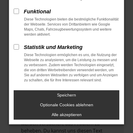
verhindern. Funktioniert die Seite in einem
anderen Browser oder in einem privaten
Funktional
Fenster?
Diese Technologien bieten die bestmögliche Funktionalität
der Webseite. Services von Drittanbietern wie Google
Starte dein Gerät neu.
Maps, Chats, Fahrzeugbewertungssystem und weitere
Das kann manchmal helfen,
werden aktiviert.
vorübergehende Probleme zu beheben.
Statistik und Marketing
Stelle sicher, dass dein Browser und dein
Diese Technologien ermöglichen es uns, die Nutzung der
Betriebssystem auf dem neuesten Stand
Webseite zu analysieren, um die Leistung zu messen und
sind.
zu verbessern. Zudem werden Technologien eingesetzt,
Veraltete Software birgt nicht nur ein
die von dritten Werbetreibenden verwendet werden, um
Sie auf anderen Webseiten zu verfolgen und um Anzeigen
Sicherheitsrisiko, sondern kann auch dazu
zu schalten, die für Ihre Interessen relevant sind.
führen, dass bestimmte Funktionen nicht
mehr unterstützt werden.
Speichern
Wende dich an den Webseitenbetreiber.
Optionale Cookies ablehnen
Wenn du alle oben genannten Schritte
Alle akzeptieren
versucht hast, kontaktiere uns bitte. Wir
werden versuchen, das Problem zu
beheben. Du kannst uns diesen Text