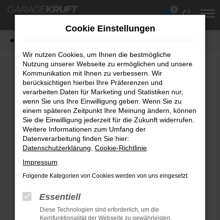
0
Zum
Hauptinhalt
Cookie Einstellungen
springen
Startseite
Fahrzeuge
Fahrzeugübersicht
Wir nutzen Cookies, um Ihnen die bestmögliche
Nutzung unserer Webseite zu ermöglichen und unsere
Kommunikation mit Ihnen zu verbessern. Wir
berücksichtigen hierbei Ihre Präferenzen und
Fehler: Network Error
verarbeiten Daten für Marketing und Statistiken nur,
wenn Sie uns Ihre Einwilligung geben. Wenn Sie zu
Beim Laden ist ein Fehler aufgetreten.
einem späteren Zeitpunkt Ihre Meinung ändern, können
Hier sind ein paar Tipps, die dir helfen können:
Sie die Einwilligung jederzeit für die Zukunft widerrufen.
Weitere Informationen zum Umfang der
Überprüfe deine Firewall und deine
Datenverarbeitung finden Sie hier:
Datenschutzerklärung
Internetverbindung.
,
Cookie-Richtlinie
.
Laden andere Webseiten, zum Beispiel
Impressum
deine Suchmaschine?
Folgende Kategorien von Cookies werden von uns eingesetzt:
Prüfe deine Browsererweiterungen.
Essentiell
Manche Erweiterungen, wie Werbeblocker,
Diese Technologien sind erforderlich, um die
können das Laden bestimmter Seiten
Kernfunktionalität der Webseite zu gewährleisten.