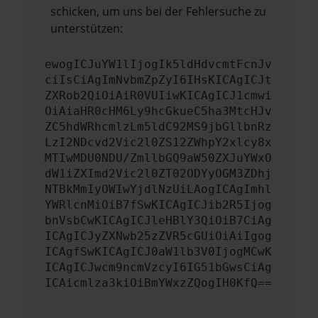
schicken, um uns bei der Fehlersuche zu
unterstützen:
ewogICJuYW1lIjogIk5ldHdvcmtFcnJv
ciIsCiAgImNvbmZpZyI6IHsKICAgICJt
ZXRob2QiOiAiR0VUIiwKICAgICJ1cmwi
OiAiaHR0cHM6Ly9hcGkueC5ha3MtcHJv
ZC5hdWRhcmlzLm5ldC92MS9jbGllbnRz
LzI2NDcvd2Vic2l0ZS12ZWhpY2xlcy8x
MTIwMDU0NDU/ZmllbGQ9aW50ZXJuYWxO
dW1iZXImd2Vic2l0ZT02ODYyOGM3ZDhj
NTBkMmIyOWIwYjdlNzUiLAogICAgImhl
YWRlcnMiOiB7fSwKICAgICJib2R5Ijog
bnVsbCwKICAgICJleHBlY3QiOiB7CiAg
ICAgICJyZXNwb25zZVR5cGUiOiAiIgog
ICAgfSwKICAgICJ0aW1lb3V0IjogMCwK
ICAgICJwcm9ncmVzcyI6IG51bGwsCiAg
ICAicmlza3kiOiBmYWxzZQogIH0KfQ==