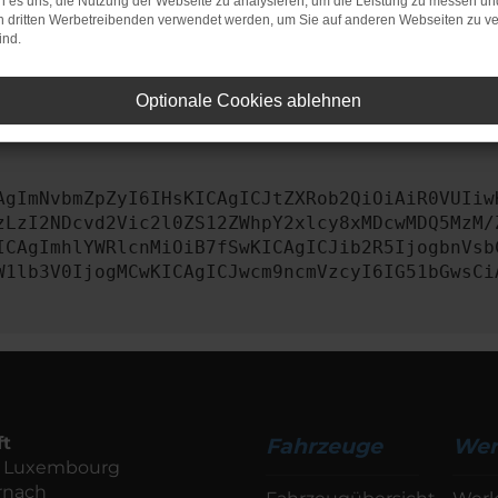
 es uns, die Nutzung der Webseite zu analysieren, um die Leistung zu messen u
on dritten Werbetreibenden verwendet werden, um Sie auf anderen Webseiten zu ve
iebssystem auf dem neuesten Stand sind.
ind.
tsrisiko, sondern kann auch dazu führen, dass bestimmte Fun
Optionale Cookies ablehnen
st, kontaktiere uns bitte. Wir werden versuchen, das Prob
AgImNvbmZpZyI6IHsKICAgICJtZXRob2QiOiAiR0VUIiw
zLzI2NDcvd2Vic2l0ZS12ZWhpY2xlcy8xMDcwMDQ5MzM/
ICAgImhlYWRlcnMiOiB7fSwKICAgICJib2R5IjogbnVsb
W1lb3V0IjogMCwKICAgICJwcm9ncmVzcyI6IG51bGwsCi
ft
Fahrzeuge
Wer
de Luxembourg
rnach