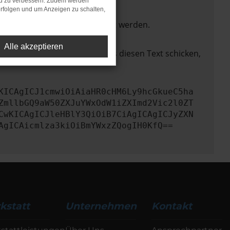
nd zu verbessern. Zudem werden
rfolgen und um Anzeigen zu schalten,
ktionen nicht mehr unterstützt werden.
Alle akzeptieren
lem zu beheben. Du kannst uns diesen Text schicken,
KICAgICJ1cmwiOiAiaHR0cHM6Ly9hcGkueC5ha
ZmllbGQ9aW50ZXJuYWxOdW1iZXImd2Vic2l0ZT
CwKICAgICJleHBlY3QiOiB7CiAgICAgICJyZXN
AgICAicmlza3kiOiBmYWxzZQogIH0KfQ==
kstatt
Unternehmen
Kontakt