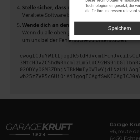
Diese Technologien ermöglichen
Technologien eingesetzt, die v
Stelle sicher, dass dein Browser und dein Betr
die für Ihre Interessen relevant s
Veraltete Software birgt nicht nur ein Sicherhei
Wende dich an den Webseitenbetreiber.
Speichern
Wenn du alle oben genannten Schritte versucht ha
um uns bei der Fehlersuche zu unterstützen:
ewogICJuYW1lIjogIk5ldHdvcmtFcnJvciIsCi
3MtcHJvZC5hdWRhcmlzLm5ldC92MS9jbGllbnR
02ODYyOGM3ZDhjNTBkMmIyOWIwYjdlNzUiLAog
wb25zZVR5cGUiOiAiIgogICAgfSwKICAgICJ0a
Garage Kru
96, route 
6450 Echte