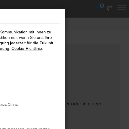
0
 Kommunikation mit Ihnen zu
stiken nur, wenn Sie uns Ihre
ung jederzeit für die Zukunft
ärung
,
Cookie-Richtlinie
.
 Seite in einem anderen Browser oder in einem
Maps, Chats,