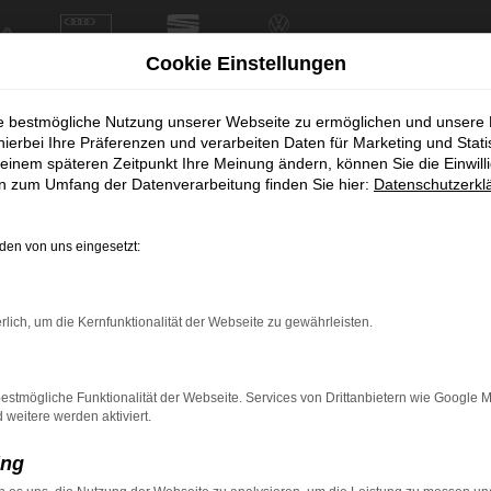
Cookie Einstellungen
ie bestmögliche Nutzung unserer Webseite zu ermöglichen und unsere
hierbei Ihre Präferenzen und verarbeiten Daten für Marketing und Stati
einem späteren Zeitpunkt Ihre Meinung ändern, können Sie die Einwillig
en zum Umfang der Datenverarbeitung finden Sie hier:
Datenschutzerkl
en von uns eingesetzt:
rbindung.
rlich, um die Kernfunktionalität der Webseite zu gewährleisten.
hmaschine?
das Laden bestimmter Seiten verhindern. Funktioniert die
estmögliche Funktionalität der Webseite. Services von Drittanbietern wie Google 
eitere werden aktiviert.
ing
bleme zu beheben.