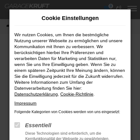
0
Zum
Hauptinhalt
Cookie Einstellungen
springen
Startseite
Fahrzeuge
Fahrzeugübersicht
Wir nutzen Cookies, um Ihnen die bestmögliche
Nutzung unserer Webseite zu ermöglichen und unsere
Kommunikation mit Ihnen zu verbessern. Wir
berücksichtigen hierbei Ihre Präferenzen und
Fehler: Network Error
verarbeiten Daten für Marketing und Statistiken nur,
wenn Sie uns Ihre Einwilligung geben. Wenn Sie zu
Beim Laden ist ein Fehler aufgetreten.
einem späteren Zeitpunkt Ihre Meinung ändern, können
Hier sind ein paar Tipps, die dir helfen können:
Sie die Einwilligung jederzeit für die Zukunft widerrufen.
Weitere Informationen zum Umfang der
Überprüfe deine Firewall und deine
Datenverarbeitung finden Sie hier:
Datenschutzerklärung
Internetverbindung.
,
Cookie-Richtlinie
.
Laden andere Webseiten, zum Beispiel
Impressum
deine Suchmaschine?
Folgende Kategorien von Cookies werden von uns eingesetzt:
Prüfe deine Browsererweiterungen.
Essentiell
Manche Erweiterungen, wie Werbeblocker,
Diese Technologien sind erforderlich, um die
können das Laden bestimmter Seiten
Kernfunktionalität der Webseite zu gewährleisten.