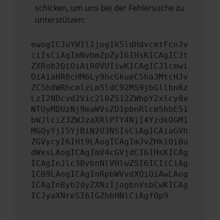
schicken, um uns bei der Fehlersuche zu
unterstützen:
ewogICJuYW1lIjogIk5ldHdvcmtFcnJv
ciIsCiAgImNvbmZpZyI6IHsKICAgICJt
ZXRob2QiOiAiR0VUIiwKICAgICJ1cmwi
OiAiaHR0cHM6Ly9hcGkueC5ha3MtcHJv
ZC5hdWRhcmlzLm5ldC92MS9jbGllbnRz
LzI2NDcvd2Vic2l0ZS12ZWhpY2xlcy8x
NTUyMDUzNj9maWVsZD1pbnRlcm5hbE51
bWJlciZ3ZWJzaXRlPTY4NjI4YzdkOGM1
MGQyYjI5YjBiN2U3NSIsCiAgICAiaGVh
ZGVycyI6IHt9LAogICAgImJvZHkiOiBu
dWxsLAogICAgImV4cGVjdCI6IHsKICAg
ICAgInJlc3BvbnNlVHlwZSI6ICIiCiAg
ICB9LAogICAgInRpbWVvdXQiOiAwLAog
ICAgInByb2dyZXNzIjogbnVsbCwKICAg
ICJyaXNreSI6IGZhbHNlCiAgfQp9