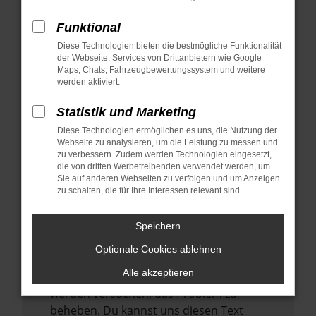
verhindern. Funktioniert die Seite in einem
anderen Browser oder in einem privaten
Funktional
Fenster?
Diese Technologien bieten die bestmögliche Funktionalität
der Webseite. Services von Drittanbietern wie Google
Starte dein Gerät neu.
Maps, Chats, Fahrzeugbewertungssystem und weitere
Das kann manchmal helfen,
werden aktiviert.
vorübergehende Probleme zu beheben.
Statistik und Marketing
Stelle sicher, dass dein Browser und dein
Diese Technologien ermöglichen es uns, die Nutzung der
Betriebssystem auf dem neuesten Stand
Webseite zu analysieren, um die Leistung zu messen und
sind.
zu verbessern. Zudem werden Technologien eingesetzt,
Veraltete Software birgt nicht nur ein
die von dritten Werbetreibenden verwendet werden, um
Sie auf anderen Webseiten zu verfolgen und um Anzeigen
Sicherheitsrisiko, sondern kann auch dazu
zu schalten, die für Ihre Interessen relevant sind.
führen, dass bestimmte Funktionen nicht
mehr unterstützt werden.
Speichern
Wende dich an den Webseitenbetreiber.
Optionale Cookies ablehnen
Wenn du alle oben genannten Schritte
Alle akzeptieren
versucht hast, kontaktiere uns bitte. Wir
werden versuchen, das Problem zu
beheben. Du kannst uns diesen Text