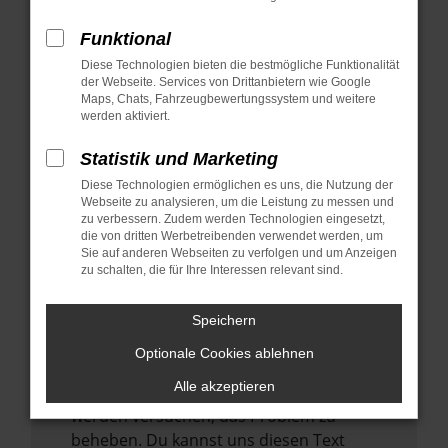
verhindern. Funktioniert die Seite in einem
anderen Browser oder in einem privaten
Funktional
Fenster?
Diese Technologien bieten die bestmögliche Funktionalität
der Webseite. Services von Drittanbietern wie Google
Starte dein Gerät neu.
Maps, Chats, Fahrzeugbewertungssystem und weitere
Das kann manchmal helfen,
werden aktiviert.
vorübergehende Probleme zu beheben.
Statistik und Marketing
Stelle sicher, dass dein Browser und dein
Diese Technologien ermöglichen es uns, die Nutzung der
Betriebssystem auf dem neuesten Stand
Webseite zu analysieren, um die Leistung zu messen und
sind.
zu verbessern. Zudem werden Technologien eingesetzt,
Veraltete Software birgt nicht nur ein
die von dritten Werbetreibenden verwendet werden, um
Sie auf anderen Webseiten zu verfolgen und um Anzeigen
Sicherheitsrisiko, sondern kann auch dazu
zu schalten, die für Ihre Interessen relevant sind.
führen, dass bestimmte Funktionen nicht
mehr unterstützt werden.
Speichern
Wende dich an den Webseitenbetreiber.
Optionale Cookies ablehnen
Wenn du alle oben genannten Schritte
Alle akzeptieren
versucht hast, kontaktiere uns bitte. Wir
werden versuchen, das Problem zu
beheben. Du kannst uns diesen Text