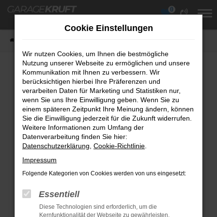
0
Zum
Hauptinhalt
Cookie Einstellungen
springen
Startseite
Fahrzeuge
Fahrzeugübersicht
Wir nutzen Cookies, um Ihnen die bestmögliche
Nutzung unserer Webseite zu ermöglichen und unsere
Kommunikation mit Ihnen zu verbessern. Wir
berücksichtigen hierbei Ihre Präferenzen und
Fehler: Network Error
verarbeiten Daten für Marketing und Statistiken nur,
wenn Sie uns Ihre Einwilligung geben. Wenn Sie zu
Beim Laden ist ein Fehler aufgetreten.
einem späteren Zeitpunkt Ihre Meinung ändern, können
Hier sind ein paar Tipps, die dir helfen können:
Sie die Einwilligung jederzeit für die Zukunft widerrufen.
Weitere Informationen zum Umfang der
Überprüfe deine Firewall und deine
Datenverarbeitung finden Sie hier:
Datenschutzerklärung
Internetverbindung.
,
Cookie-Richtlinie
.
Laden andere Webseiten, zum Beispiel
Impressum
deine Suchmaschine?
Folgende Kategorien von Cookies werden von uns eingesetzt:
Prüfe deine Browsererweiterungen.
Essentiell
Manche Erweiterungen, wie Werbeblocker,
Diese Technologien sind erforderlich, um die
können das Laden bestimmter Seiten
Kernfunktionalität der Webseite zu gewährleisten.