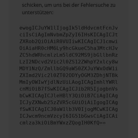
schicken, um uns bei der Fehlersuche zu
unterstützen:
ewogICJuYW1lIjogIk5ldHdvcmtFcnJv
ciIsCiAgImNvbmZpZyI6IHsKICAgICJt
ZXRob2QiOiAiR0VUIiwKICAgICJ1cmwi
OiAiaHR0cHM6Ly9hcGkueC5ha3MtcHJv
ZC5hdWRhcmlzLm5ldC92MS9jbGllbnRz
LzI2NDcvd2Vic2l0ZS12ZWhpY2xlcy8w
MDY1NzQ/ZmllbGQ9aW50ZXJuYWxOdW1i
ZXImd2Vic2l0ZT02ODYyOGM3ZDhjNTBk
MmIyOWIwYjdlNzUiLAogICAgImhlYWRl
cnMiOiB7fSwKICAgICJib2R5IjogbnVs
bCwKICAgICJleHBlY3QiOiB7CiAgICAg
ICJyZXNwb25zZVR5cGUiOiAiIgogICAg
fSwKICAgICJ0aW1lb3V0IjogMCwKICAg
ICJwcm9ncmVzcyI6IG51bGwsCiAgICAi
cmlza3kiOiBmYWxzZQogIH0KfQ==