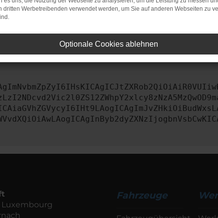
 es uns, die Nutzung der Webseite zu analysieren, um die Leistung zu messen u
on dritten Werbetreibenden verwendet werden, um Sie auf anderen Webseiten zu ve
iebssystem auf dem neuesten Stand sind.
ind.
tsrisiko, sondern kann auch dazu führen, dass bestimmte Fun
Optionale Cookies ablehnen
st, kontaktiere uns bitte. Wir werden versuchen, das Prob
AgImNvbmZpZyI6IHsKICAgICJtZXRob2QiOiAiR0VUIiw
zLzI2NDcvd2Vic2l0ZS12ZWhpY2xlcy8zNzA5MzQwOD9m
ICAiaGVhZGVycyI6IHt9LAogICAgImJvZHkiOiBudWxsL
WVvdXQiOiAwLAogICAgInByb2dyZXNzIjogbnVsbCwKIC
ft
Fahrzeuge
Wer
de Luxembourg
rnach