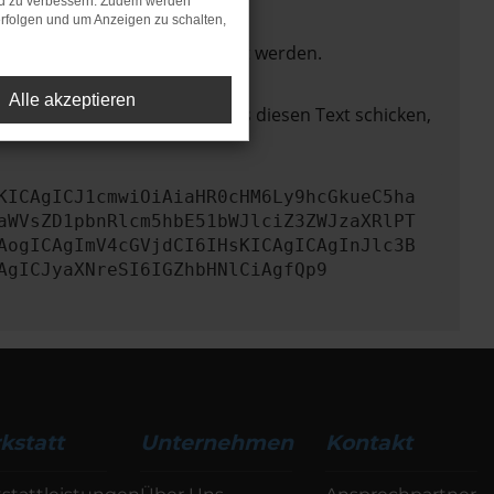
nd zu verbessern. Zudem werden
rfolgen und um Anzeigen zu schalten,
ktionen nicht mehr unterstützt werden.
Alle akzeptieren
lem zu beheben. Du kannst uns diesen Text schicken,
KICAgICJ1cmwiOiAiaHR0cHM6Ly9hcGkueC5ha
aWVsZD1pbnRlcm5hbE51bWJlciZ3ZWJzaXRlPT
AogICAgImV4cGVjdCI6IHsKICAgICAgInJlc3B
AgICJyaXNreSI6IGZhbHNlCiAgfQp9
kstatt
Unternehmen
Kontakt