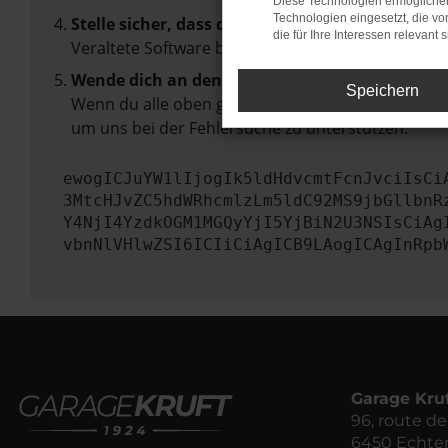
Diese Technologien ermöglichen
Technologien eingesetzt, die v
Stelle sicher, dass dein Browser und dein Betr
die für Ihre Interessen relevant s
Veraltete Software birgt nicht nur ein Sicherhei
Wende dich an den Webseitenbetreiber.
Speichern
Wenn du alle oben genannten Schritte versucht ha
um uns bei der Fehlersuche zu unterstützen:
ewogICJuYW1lIjogIk5ldHdvcmtFcnJvciIsCi
3MtcHJvZC5hdWRhcmlzLm5ldC92MS9jbGllbnR
Y4NjI4YzdkOGM1MGQyYjI5YjBiN2U3NSIsCiAg
vbnNlVHlwZSI6ICIiCiAgICB9LAogICAgInRpb
Garage Kru
96, route 
6450 Echte