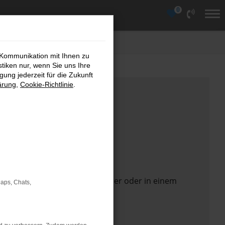
0
 Kommunikation mit Ihnen zu
stiken nur, wenn Sie uns Ihre
ung jederzeit für die Zukunft
ärung
,
Cookie-Richtlinie
.
 Seite in einem anderen Browser oder in einem
Maps, Chats,