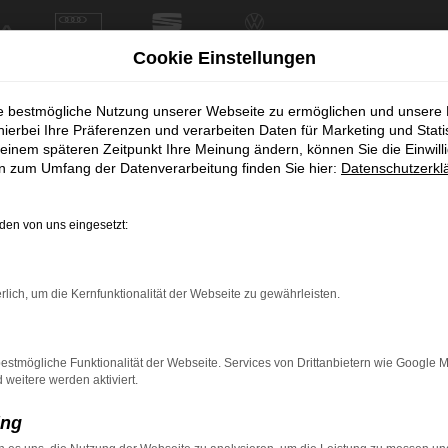
Cookie Einstellungen
ie bestmögliche Nutzung unserer Webseite zu ermöglichen und unsere
hierbei Ihre Präferenzen und verarbeiten Daten für Marketing und Stati
einem späteren Zeitpunkt Ihre Meinung ändern, können Sie die Einwillig
en zum Umfang der Datenverarbeitung finden Sie hier:
Datenschutzerkl
en von uns eingesetzt:
rbindung.
rlich, um die Kernfunktionalität der Webseite zu gewährleisten.
hmaschine?
das Laden bestimmter Seiten verhindern. Funktioniert die
estmögliche Funktionalität der Webseite. Services von Drittanbietern wie Google 
eitere werden aktiviert.
ing
bleme zu beheben.