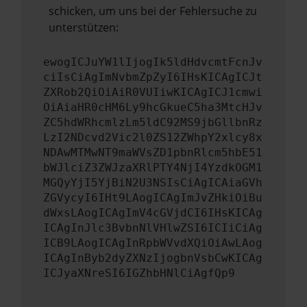
schicken, um uns bei der Fehlersuche zu
unterstützen:
ewogICJuYW1lIjogIk5ldHdvcmtFcnJv
ciIsCiAgImNvbmZpZyI6IHsKICAgICJt
ZXRob2QiOiAiR0VUIiwKICAgICJ1cmwi
OiAiaHR0cHM6Ly9hcGkueC5ha3MtcHJv
ZC5hdWRhcmlzLm5ldC92MS9jbGllbnRz
LzI2NDcvd2Vic2l0ZS12ZWhpY2xlcy8x
NDAwMTMwNT9maWVsZD1pbnRlcm5hbE51
bWJlciZ3ZWJzaXRlPTY4NjI4YzdkOGM1
MGQyYjI5YjBiN2U3NSIsCiAgICAiaGVh
ZGVycyI6IHt9LAogICAgImJvZHkiOiBu
dWxsLAogICAgImV4cGVjdCI6IHsKICAg
ICAgInJlc3BvbnNlVHlwZSI6ICIiCiAg
ICB9LAogICAgInRpbWVvdXQiOiAwLAog
ICAgInByb2dyZXNzIjogbnVsbCwKICAg
ICJyaXNreSI6IGZhbHNlCiAgfQp9