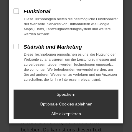
verhindern. Funktioniert die Seite in einem
anderen Browser oder in einem privaten
Funktional
Fenster?
Diese Technologien bieten die bestmögliche Funktionalität
der Webseite. Services von Drittanbietern wie Google
Starte dein Gerät neu.
Maps, Chats, Fahrzeugbewertungssystem und weitere
Das kann manchmal helfen,
werden aktiviert.
vorübergehende Probleme zu beheben.
Statistik und Marketing
Stelle sicher, dass dein Browser und dein
Diese Technologien ermöglichen es uns, die Nutzung der
Betriebssystem auf dem neuesten Stand
Webseite zu analysieren, um die Leistung zu messen und
sind.
zu verbessern. Zudem werden Technologien eingesetzt,
Veraltete Software birgt nicht nur ein
die von dritten Werbetreibenden verwendet werden, um
Sie auf anderen Webseiten zu verfolgen und um Anzeigen
Sicherheitsrisiko, sondern kann auch dazu
zu schalten, die für Ihre Interessen relevant sind.
führen, dass bestimmte Funktionen nicht
mehr unterstützt werden.
Speichern
Wende dich an den Webseitenbetreiber.
Optionale Cookies ablehnen
Wenn du alle oben genannten Schritte
Alle akzeptieren
versucht hast, kontaktiere uns bitte. Wir
werden versuchen, das Problem zu
beheben. Du kannst uns diesen Text