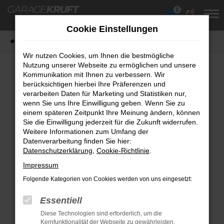
0
Zum
Hauptinhalt
Cookie Einstellungen
springen
Startseite
Fahrzeuge
Fahrzeugübersicht
Wir nutzen Cookies, um Ihnen die bestmögliche
Nutzung unserer Webseite zu ermöglichen und unsere
Kommunikation mit Ihnen zu verbessern. Wir
berücksichtigen hierbei Ihre Präferenzen und
Fehler: Network Error
verarbeiten Daten für Marketing und Statistiken nur,
wenn Sie uns Ihre Einwilligung geben. Wenn Sie zu
Beim Laden ist ein Fehler aufgetreten.
einem späteren Zeitpunkt Ihre Meinung ändern, können
Hier sind ein paar Tipps, die dir helfen können:
Sie die Einwilligung jederzeit für die Zukunft widerrufen.
Weitere Informationen zum Umfang der
Überprüfe deine Firewall und deine
Datenverarbeitung finden Sie hier:
Datenschutzerklärung
Internetverbindung.
,
Cookie-Richtlinie
.
Laden andere Webseiten, zum Beispiel
Impressum
deine Suchmaschine?
Folgende Kategorien von Cookies werden von uns eingesetzt:
Prüfe deine Browsererweiterungen.
Essentiell
Manche Erweiterungen, wie Werbeblocker,
Diese Technologien sind erforderlich, um die
können das Laden bestimmter Seiten
Kernfunktionalität der Webseite zu gewährleisten.