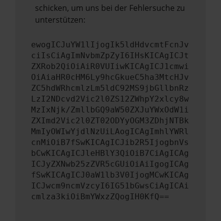
schicken, um uns bei der Fehlersuche zu
unterstützen:
ewogICJuYW1lIjogIk5ldHdvcmtFcnJv
ciIsCiAgImNvbmZpZyI6IHsKICAgICJt
ZXRob2QiOiAiR0VUIiwKICAgICJ1cmwi
OiAiaHR0cHM6Ly9hcGkueC5ha3MtcHJv
ZC5hdWRhcmlzLm5ldC92MS9jbGllbnRz
LzI2NDcvd2Vic2l0ZS12ZWhpY2xlcy8w
MzIxNjk/ZmllbGQ9aW50ZXJuYWxOdW1i
ZXImd2Vic2l0ZT02ODYyOGM3ZDhjNTBk
MmIyOWIwYjdlNzUiLAogICAgImhlYWRl
cnMiOiB7fSwKICAgICJib2R5IjogbnVs
bCwKICAgICJleHBlY3QiOiB7CiAgICAg
ICJyZXNwb25zZVR5cGUiOiAiIgogICAg
fSwKICAgICJ0aW1lb3V0IjogMCwKICAg
ICJwcm9ncmVzcyI6IG51bGwsCiAgICAi
cmlza3kiOiBmYWxzZQogIH0KfQ==