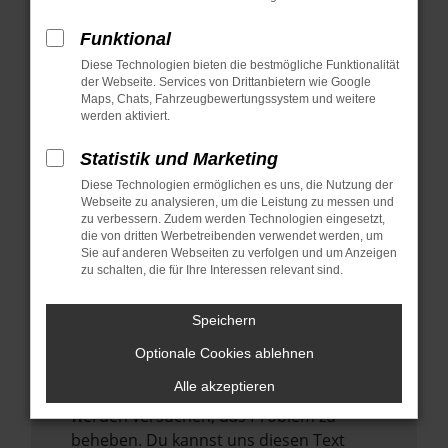
verhindern. Funktioniert die Seite in einem
anderen Browser oder in einem privaten
Funktional
Fenster?
Diese Technologien bieten die bestmögliche Funktionalität
der Webseite. Services von Drittanbietern wie Google
Starte dein Gerät neu.
Maps, Chats, Fahrzeugbewertungssystem und weitere
Das kann manchmal helfen,
werden aktiviert.
vorübergehende Probleme zu beheben.
Statistik und Marketing
Stelle sicher, dass dein Browser und dein
Diese Technologien ermöglichen es uns, die Nutzung der
Betriebssystem auf dem neuesten Stand
Webseite zu analysieren, um die Leistung zu messen und
sind.
zu verbessern. Zudem werden Technologien eingesetzt,
Veraltete Software birgt nicht nur ein
die von dritten Werbetreibenden verwendet werden, um
Sie auf anderen Webseiten zu verfolgen und um Anzeigen
Sicherheitsrisiko, sondern kann auch dazu
zu schalten, die für Ihre Interessen relevant sind.
führen, dass bestimmte Funktionen nicht
mehr unterstützt werden.
Speichern
Wende dich an den Webseitenbetreiber.
Optionale Cookies ablehnen
Wenn du alle oben genannten Schritte
Alle akzeptieren
versucht hast, kontaktiere uns bitte. Wir
werden versuchen, das Problem zu
beheben. Du kannst uns diesen Text