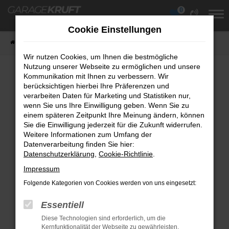
0
Zum
Hauptinhalt
Cookie Einstellungen
springen
Startseite
Fahrzeuge
Fahrzeugübersicht
Wir nutzen Cookies, um Ihnen die bestmögliche
Nutzung unserer Webseite zu ermöglichen und unsere
Kommunikation mit Ihnen zu verbessern. Wir
berücksichtigen hierbei Ihre Präferenzen und
Fehler: Network Error
verarbeiten Daten für Marketing und Statistiken nur,
wenn Sie uns Ihre Einwilligung geben. Wenn Sie zu
Beim Laden ist ein Fehler aufgetreten.
einem späteren Zeitpunkt Ihre Meinung ändern, können
Hier sind ein paar Tipps, die dir helfen können:
Sie die Einwilligung jederzeit für die Zukunft widerrufen.
Weitere Informationen zum Umfang der
Überprüfe deine Firewall und deine
Datenverarbeitung finden Sie hier:
Datenschutzerklärung
Internetverbindung.
,
Cookie-Richtlinie
.
Laden andere Webseiten, zum Beispiel
Impressum
deine Suchmaschine?
Folgende Kategorien von Cookies werden von uns eingesetzt:
Prüfe deine Browsererweiterungen.
Essentiell
Manche Erweiterungen, wie Werbeblocker,
Diese Technologien sind erforderlich, um die
können das Laden bestimmter Seiten
Kernfunktionalität der Webseite zu gewährleisten.