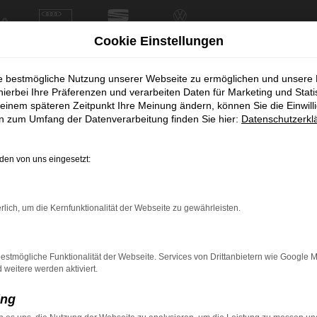
Cookie Einstellungen
ie bestmögliche Nutzung unserer Webseite zu ermöglichen und unsere
mmenarbeit mit Steffen Holzbau
hierbei Ihre Präferenzen und verarbeiten Daten für Marketing und Stati
einem späteren Zeitpunkt Ihre Meinung ändern, können Sie die Einwillig
von fünf neuen Škoda Elroq an Steffen Ho
en zum Umfang der Datenverarbeitung finden Sie hier:
Datenschutzerkl
en von uns eingesetzt:
 mit
Steffen
rlich, um die Kernfunktionalität der Webseite zu gewährleisten.
Elroq
an
nde
E-Flotte
estmögliche Funktionalität der Webseite. Services von Drittanbietern wie Google 
eitere werden aktiviert.
t von
ing
n
, sondern