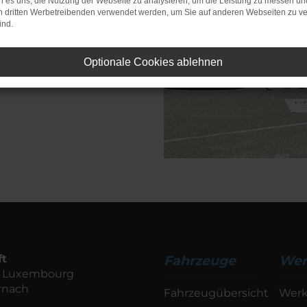
 es uns, die Nutzung der Webseite zu analysieren, um die Leistung zu messen u
nzwischen
on dritten Werbetreibenden verwendet werden, um Sie auf anderen Webseiten zu ve
ind.
Optionale Cookies ablehnen
ft
Fahrzeuge
Wer
de Luxembourg
rnach
Fahrzeugübersicht
Werk