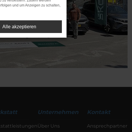
nd zu verbessern. Zudem werden
rfolgen und um Anzeigen zu schalten,
Alle akzeptieren
kstatt
Unternehmen
Kontakt
stattleistungen
Über Uns
Ansprechpartner