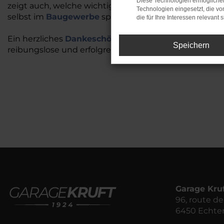
Diese Technologien ermöglichen
zeigt auch, welche wichtige Rolle
Elektrofahrzeuge
i
Technologien eingesetzt, die v
selbst im
Baugewerbe
spielen können.
die für Ihre Interessen relevant s
Ein herzliches
Dankeschön an alle Beteiligten
für die
Speichern
reibungslose und erfolgreiche Übergabe!
Garage Kru
96, route 
6450 Echte