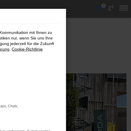
0
 Kommunikation mit Ihnen zu
 S.A.
stiken nur, wenn Sie uns Ihre
ung jederzeit für die Zukunft
lzbau S.A.
ärung
,
Cookie-Richtlinie
.
Maps, Chats,